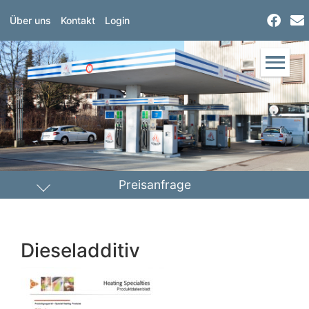
Über uns
Kontakt
Login
Preisanfrage
Heizöl
Diesel
Dieseladditiv
PLZ Lieferort
Menge