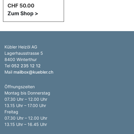
Wegen. Einmal
CHF
50.00
angezündet, brennen die
Zum Shop >
Fackeln über Stunden.
Gegenüber
Gartenfackeln mit Petrol
haben Holzpellets-
Fackeln den Vorteil, dass
es sich nicht um ein
Kübler Heizöl AG
Gefahrgut handelt und
Lagerhausstrasse 5
die Lagerung einfacher
8400 Winterthur
ist. Das leise Knistern der
Tel
052 235 12 12
brennenden Pellets
Mail
mailbox@kuebler.ch
sowie der Geruch nach
Holz sorgen zudem für
Öffnungszeiten
ein behagliches
Montag bis Donnerstag
Ambiente. Holzpellets
07.30 Uhr – 12.00 Uhr
aus der Ostschweiz
13.15 Uhr – 17.00 Uhr
liefert unsere
Freitag
Schwesterfirma
07.30 Uhr – 12.00 Uhr
Hänni Holzpellets
.
13.15 Uhr – 16.45 Uhr