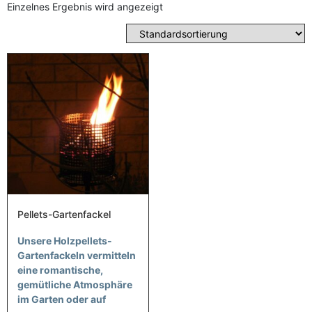
Anzahl Abladeorte
Einzelnes Ergebnis wird angezeigt
Lieferzeitraum
Preis berechnen
Pellets-Gartenfackel
Unsere Holzpellets-
Gartenfackeln vermitteln
eine romantische,
gemütliche Atmosphäre
im Garten oder auf