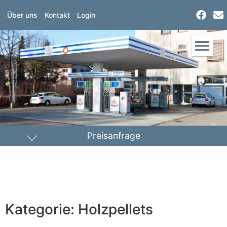
Über uns
Kontakt
Login
Preisanfrage
Heizöl
Diesel
PLZ Lieferort
Kategorie: Holzpellets
Menge