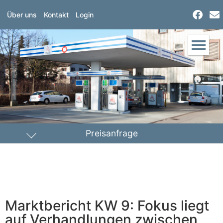
Über uns
Kontakt
Login
Preisanfrage
Heizöl
Diesel
PLZ Lieferort
Marktbericht KW 9: Fokus liegt
Menge
auf Verhandlungen zwischen