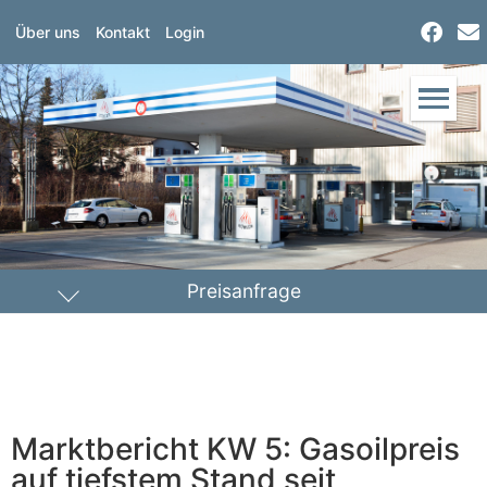
Über uns
Kontakt
Login
Preisanfrage
Heizöl
Diesel
PLZ Lieferort
Marktbericht KW 5: Gasoilpreis
Menge
auf tiefstem Stand seit