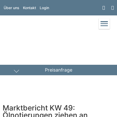
Über uns
Kontakt
Login
Preisanfrage
Heizöl
Diesel
PLZ Lieferort
Marktbericht KW 49:
Menge
Ölnotierungen ziehen an