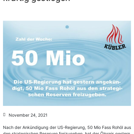
Anzahl Abladeorte
Lieferzeitraum
Preis berechnen
November 24, 2021
Nach der Ankündigung der US-Regierung, 50 Mio Fass Rohöl aus
den strategischen Reserven freizugeben, hat der Ölpreis gestern