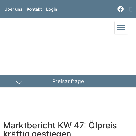
Über uns
Kontakt
Login
Preisanfrage
Heizöl
Diesel
PLZ Lieferort
Marktbericht KW 47: Ölpreis
Menge
kräftig gestiegen