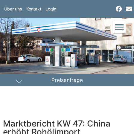
Über uns
Kontakt
Login
Preisanfrage
Heizöl
Diesel
PLZ Lieferort
Marktbericht KW 47: China
Menge
erhöht Rohölimport