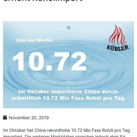
Anzahl Abladeorte
Lieferzeitraum
Preis berechnen
November 20, 2019
Im Oktober hat China rekordhohe 10.72 Mio Fass Rohöl pro Tag
importiert. Die weiteren Marktdaten sprechen jedoch eher für