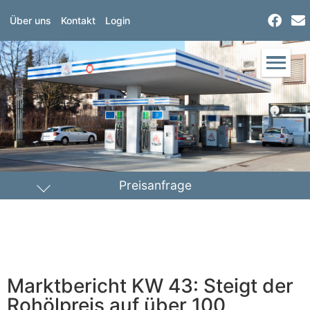
Über uns
Kontakt
Login
Preisanfrage
Heizöl
Diesel
PLZ Lieferort
Marktbericht KW 43: Steigt der
Menge
Rohölpreis auf über 100