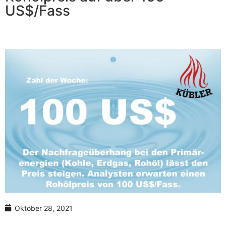
Anzahl Abladeorte
US$/Fass
Lieferzeitraum
Preis berechnen
Oktober 28, 2021