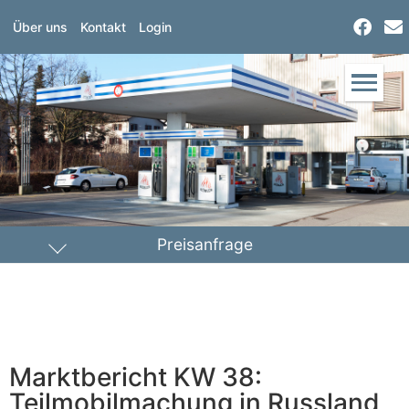
Über uns
Kontakt
Login
Preisanfrage
Heizöl
Diesel
PLZ Lieferort
Marktbericht KW 38:
Menge
Teilmobilmachung in Russland