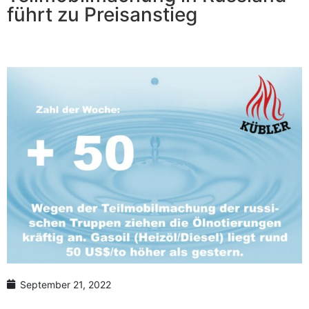
Anzahl Abladeorte
führt zu Preisanstieg
Lieferzeitraum
Preis berechnen
September 21, 2022