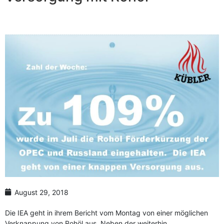
Anzahl Abladeorte
Lieferzeitraum
Preis berechnen
August 29, 2018
Die IEA geht in ihrem Bericht vom Montag von einer möglichen
Verknappung von Rohöl aus. Neben der weiterhin