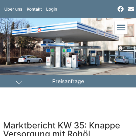
Über uns
Kontakt
Login
Preisanfrage
Heizöl
Diesel
PLZ Lieferort
Marktbericht KW 35: Knappe
Menge
Versorgung mit Rohöl