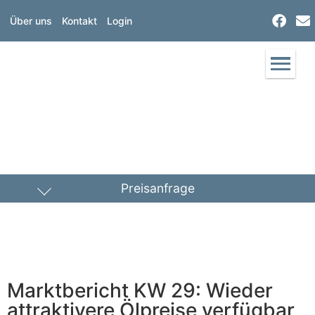
Über uns
Kontakt
Login
Preisanfrage
Heizöl
Diesel
PLZ Lieferort
Marktbericht KW 29: Wieder
Menge
attraktivere Ölpreise verfügbar