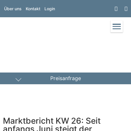
Über uns
Kontakt
Login
Preisanfrage
Heizöl
Diesel
PLZ Lieferort
Marktbericht KW 26: Seit
Menge
anfangs Juni steigt der