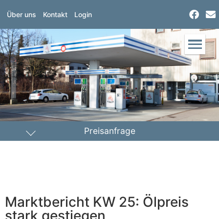
Über uns
Kontakt
Login
Preisanfrage
Heizöl
Diesel
PLZ Lieferort
Marktbericht KW 25: Ölpreis
Menge
stark gestiegen