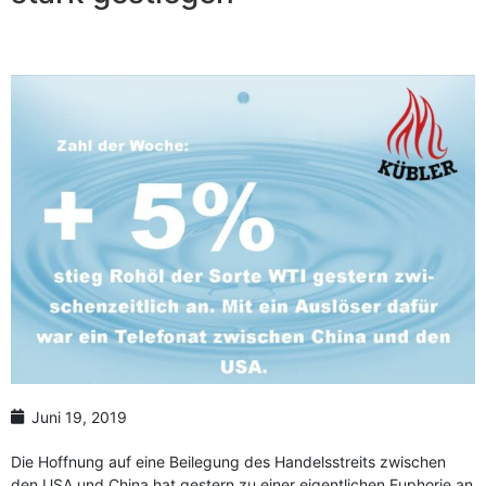
Anzahl Abladeorte
Lieferzeitraum
Preis berechnen
Juni 19, 2019
Die Hoffnung auf eine Beilegung des Handelsstreits zwischen
den USA und China hat gestern zu einer eigentlichen Euphorie an