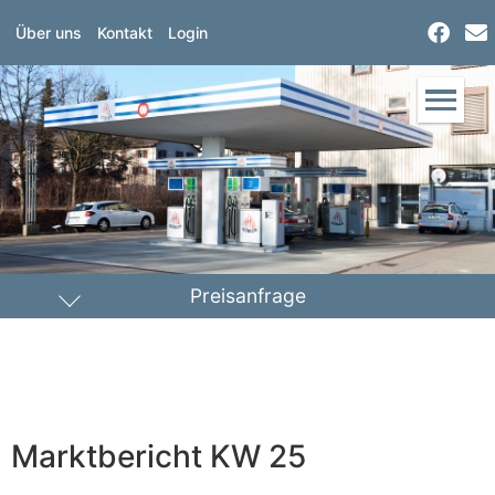
Über uns
Kontakt
Login
Preisanfrage
Heizöl
Diesel
PLZ Lieferort
Marktbericht KW 25
Menge