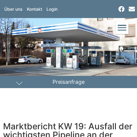
Über uns
Kontakt
Login
Preisanfrage
Heizöl
Diesel
PLZ Lieferort
Marktbericht KW 19: Ausfall der
Menge
wichtigsten Pipeline an der