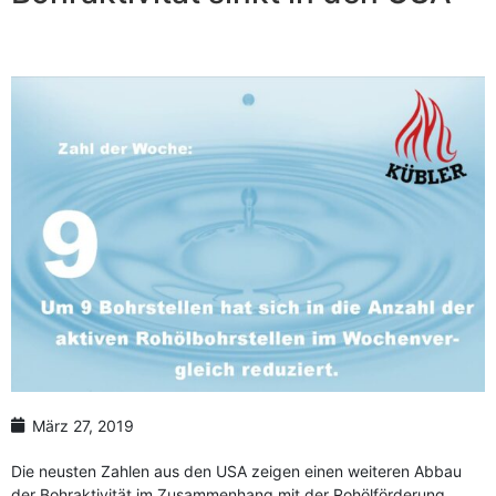
Anzahl Abladeorte
Lieferzeitraum
Preis berechnen
März 27, 2019
Die neusten Zahlen aus den USA zeigen einen weiteren Abbau
der Bohraktivität im Zusammenhang mit der Rohölförderung.