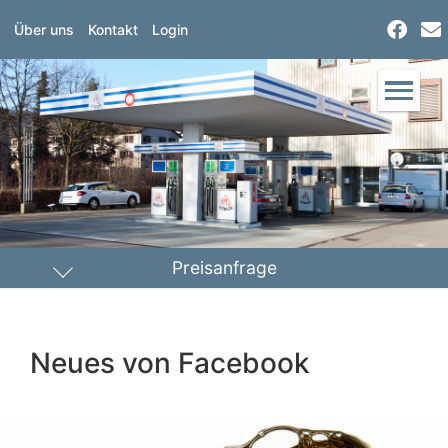
Über uns
Kontakt
Login
Preisanfrage
Heizöl
Diesel
Neues von Facebook
PLZ Lieferort
Menge