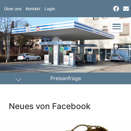
Über uns
Kontakt
Login
Preisanfrage
Heizöl
Diesel
Neues von Facebook
PLZ Lieferort
Menge