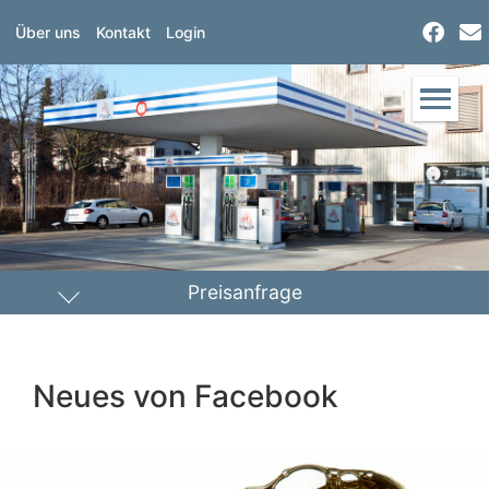
Über uns
Kontakt
Login
Preisanfrage
Heizöl
Diesel
Neues von Facebook
PLZ Lieferort
Menge