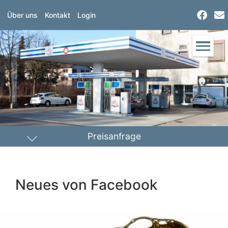
Über uns
Kontakt
Login
Preisanfrage
Heizöl
Diesel
Neues von Facebook
PLZ Lieferort
Menge