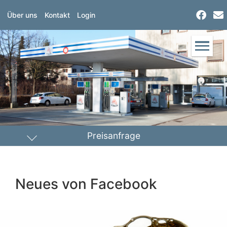
Über uns
Kontakt
Login
Preisanfrage
Heizöl
Diesel
Neues von Facebook
PLZ Lieferort
Menge