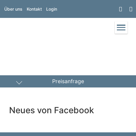
Über uns
Kontakt
Login
Preisanfrage
Heizöl
Diesel
Neues von Facebook
PLZ Lieferort
Menge