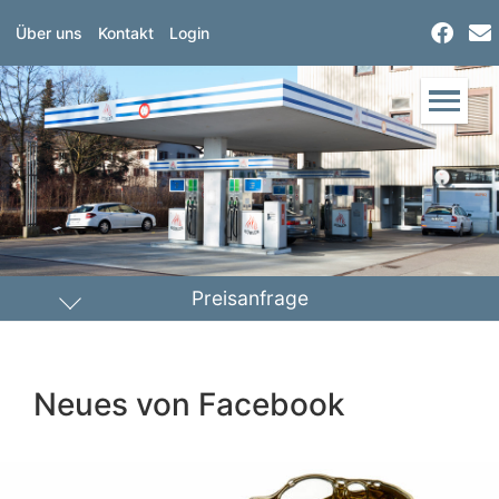
Über uns
Kontakt
Login
Preisanfrage
Heizöl
Diesel
Neues von Facebook
PLZ Lieferort
Menge