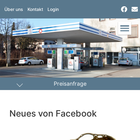
Über uns
Kontakt
Login
Preisanfrage
Heizöl
Diesel
Neues von Facebook
PLZ Lieferort
Menge