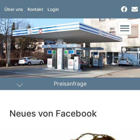
Über uns
Kontakt
Login
Preisanfrage
Heizöl
Diesel
Neues von Facebook
PLZ Lieferort
Menge