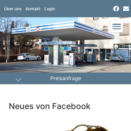
Über uns
Kontakt
Login
Preisanfrage
Heizöl
Diesel
Neues von Facebook
PLZ Lieferort
Menge