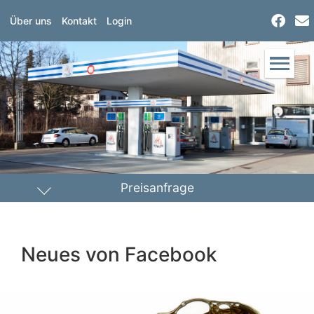
Über uns
Kontakt
Login
Preisanfrage
Heizöl
Diesel
Neues von Facebook
PLZ Lieferort
Menge