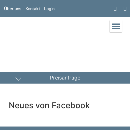
Über uns
Kontakt
Login
Preisanfrage
Heizöl
Diesel
Neues von Facebook
PLZ Lieferort
Menge