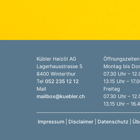
Kübler Heizöl AG
Öffnungszeiten
Lagerhausstrasse 5
Montag bis Do
8400 Winterthur
07.30 Uhr – 12.
Tel
052 235 12 12
13.15 Uhr – 17.
Mail
Freitag
mailbox@kuebler.ch
07.30 Uhr – 12.
13.15 Uhr – 16.
Impressum
|
Disclaimer
|
Datenschutz
|
Üb