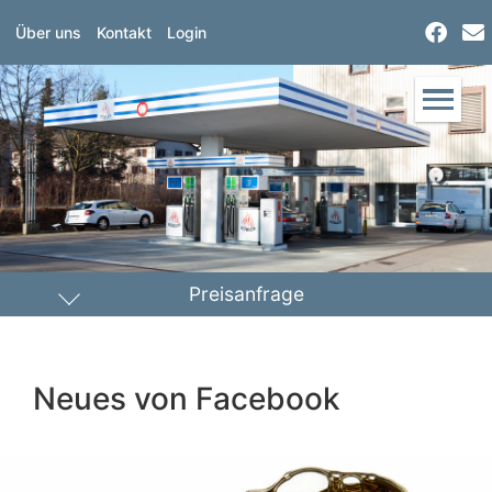
Über uns
Kontakt
Login
Preisanfrage
Heizöl
Diesel
Neues von Facebook
PLZ Lieferort
Menge