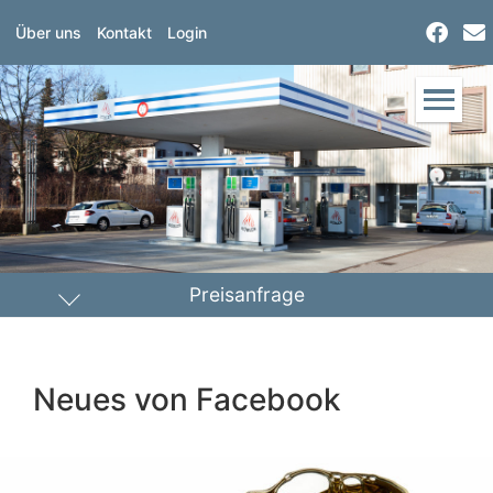
Über uns
Kontakt
Login
Preisanfrage
Heizöl
Diesel
Neues von Facebook
PLZ Lieferort
Menge